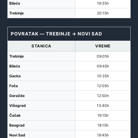
Bileća
19:35h
Trebinje
20:15h
POVRATAK — TREBINJE → NOVI SAD
STANICA
VREME
Trebinje
09:05h
Bileća
09:45h
Gacko
10:35h
Foča
12:05h
Goražde
12:50h
Višegrad
13:40h
Čačak
16:15h
Beograd
18:15h
Novi Sad
19:45h