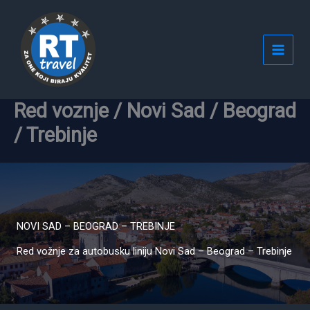
Пређи
на
садржај
Red voznje / Novi Sad / Beograd
/ Trebinje
NOVI SAD – BEOGRAD – TREBINJE
Red vožnje za autobusku liniju Novi Sad – Beograd – Trebinje